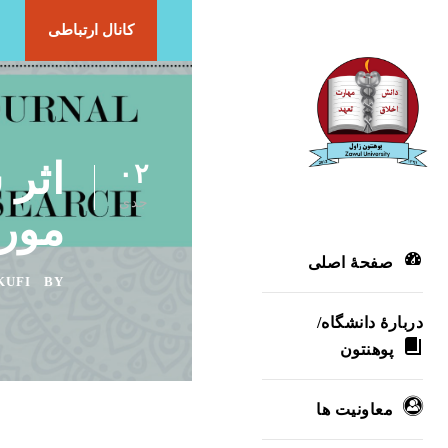
کانال ارتباطی
اثر 
۰۲
جدی
مورد
صفحۀ اصلی
KUFI
BY
دربارۀ‌ دانشگاه/
پوهنتون
معاونیت ها