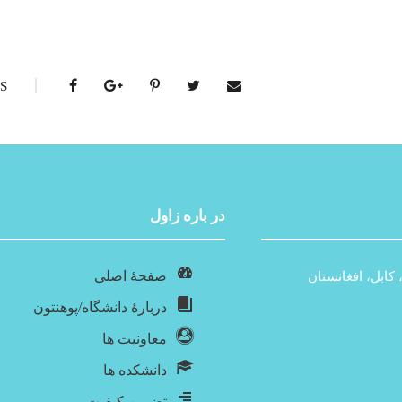
S
در باره‌ زاول
صفحۀ اصلی
 کابل، افغانستان
دربارۀ‌ دانشگاه/پوهنتون
معاونیت ها
دانشکده ها
تضمین کیفیت