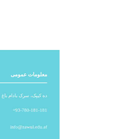
معلومات عمومی
ده کیپک، سرک بادام باغ ،
93-780-181-181+
info@zawul.edu.af