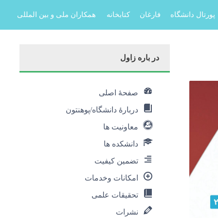
پورتال دانشگاه
فارغان
کتابخانه
همکاران ملی و بین المللی
در باره‌ زاول
صفحۀ اصلی
دربارۀ‌ دانشگاه/پوهنتون
معاونیت ها
دانشکده ها
تضمین کیفیت
امکانات وخدمات
تحقیقات علمی
نشرات