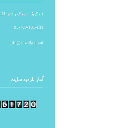
ده کیپک، سرک بادام باغ ،
93-780-181-181+
info@zawul.edu.af
آمار بازدید سایت