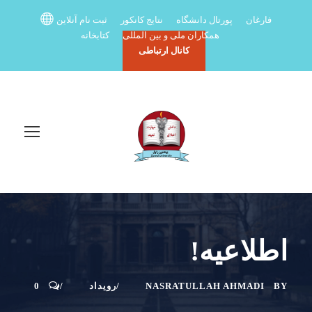
فارغان
پورتال دانشگاه
نتایج کانکور
ثبت نام آنلاین
همکاران ملی و بین المللی
کتابخانه
کانال ارتباطی
اطلاعیه!
BY
NASRATULLAH AHMADI
رویداد
0