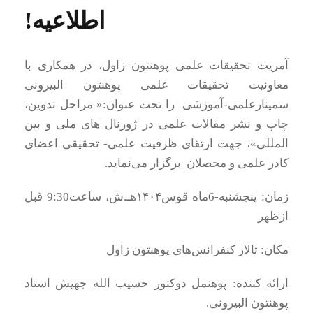
اطلاعیه!
آمریت تحقیقات علمی پوهنتون زاول، در همکاری با
معاونیت تحقیقات علمی پوهنتون البیرونی
سمینارعلمی-آموزشی را تحت عنوان:« مراحل تدوین،
چاپ و نشر مقالات علمی در ژورنال های ملی و بین
المللی»، جهت ارتقای ظرفیت علمی- تحقیقی اعضای
کادر علمی و محصلان برگزار می‌نماید.
زمان: پنجشنبه-6ماه قوس۱۴۰۴هـ.ش، ساعت9:30 قبل
ازظهر
مکان: تالار کنفرانس‌های پوهنتون زاول
ارائه کننده: پوهنمل دوکتور حسیب الله جهیش استاد
پوهنتون البیرونی.