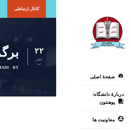
کانال ارتباطی
برگ
۲۲
عقر
ب
MADI
BY
صفحۀ اصلی
دربارۀ‌ دانشگاه/
پوهنتون
معاونیت ها