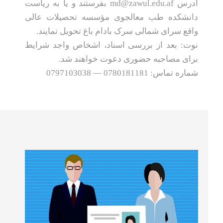
آدرس md@zawul.edu.af بفرستند و یا به ریاست
دانشکده طب معالجوی مؤسسه تحصیلات عالی
واقع سرای شمالی سرک بادام باغ تحویل نمایند.
نوت: بعد از بررسی اسناد، اشخاص واجد شرایط
برای مصاحبه حضوری دعوت خواهند شد.
شماره تماس: 0780181181 — 0797103038