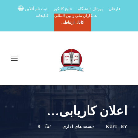
فارغان
پورتال دانشگاه
نتایج کانکور
ثبت نام آنلاین
همکاران ملی و بین المللی
کتابخانه
کانال ارتباطی
اعلان کاریابی…
BY
KUFI
بست های اداری
0