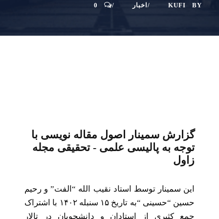
BY
KUFI
اخبار
0
گزارش سمینار اصول مقاله نویسی با
توجه به پالیسی علمی - تحقیقی مجله
زاول
این سمینار توسط استاد نقیب الله “الفت” و رحیم
حسین “حسینی “به تاریخ ۱۵ سنبله ۱۴۰۲ با اشتراک
جمع کثیری از استادان و دانشجویان در تالار