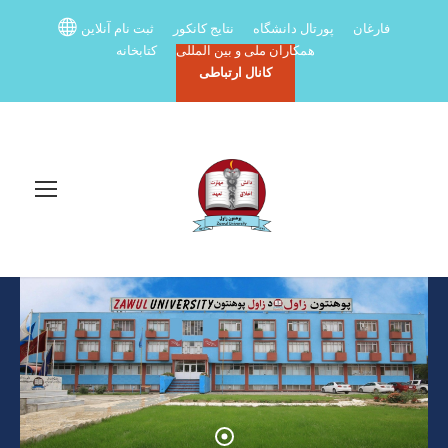
فارغان
پورتال دانشگاه
نتایج کانکور
ثبت نام آنلاین
همکاران ملی و بین المللی
کتابخانه
کانال ارتباطی