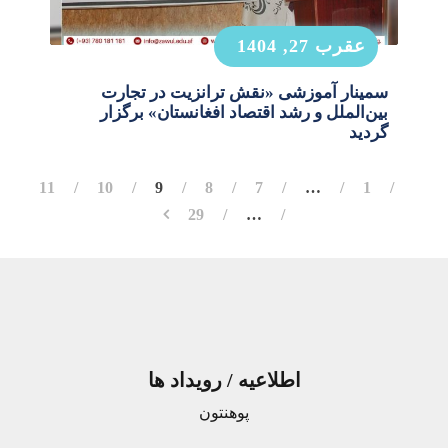
عقرب 27, 1404
سمینار آموزشی «نقش ترانزیت در تجارت
بین‌الملل و رشد اقتصاد افغانستان» برگزار
گردید
11
10
9
8
7
…
1
29
…
اطلاعیه / رویداد ها
پوهنتون