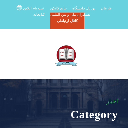
فارغان
پورتال دانشگاه
نتایج کانکور
ثبت نام آنلاین
همکاران ملی و بین المللی
کتابخانه
کانال ارتباطی
اخبار
Category