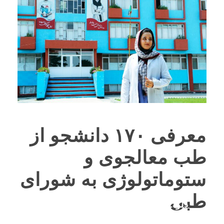
معرفی ۱۷۰ دانشجو از
طب معالجوی و
ستوماتولوژی به شورای
طبی
دلو 2, 1401
BY