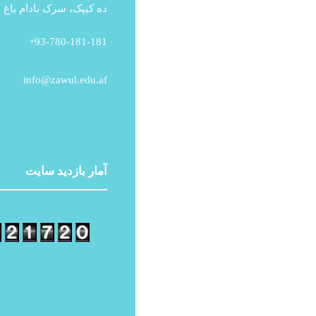
ده کیپک، سرک بادام باغ ،
93-780-181-181+
info@zawul.edu.af
آمار بازدید سایت