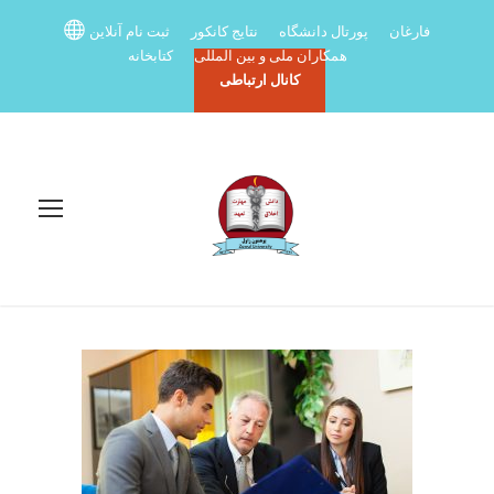
فارغان
پورتال دانشگاه
نتایج کانکور
ثبت نام آنلاین
همکاران ملی و بین المللی
کتابخانه
کانال ارتباطی