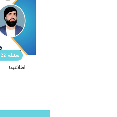
سنبله 22, 1404
اطلاعیه!