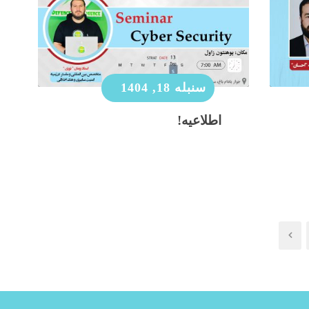
سنبله 18, 1404
اطلاعیه!