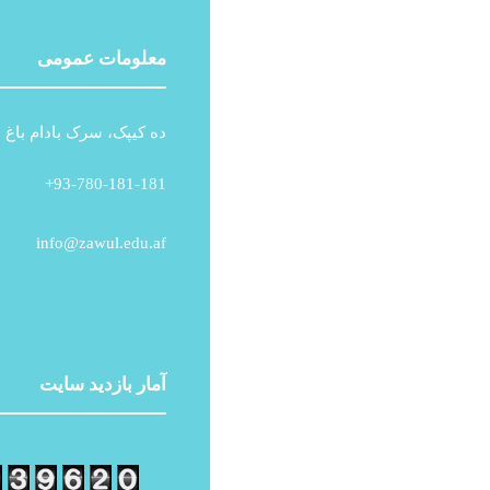
معلومات عمومی
ده کیپک، سرک بادام باغ ،
93-780-181-181+
info@zawul.edu.af
آمار بازدید سایت